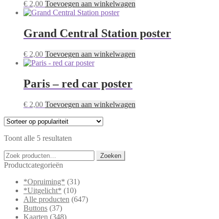
€
2,00
Toevoegen aan winkelwagen
Grand Central Station poster
€
2,00
Toevoegen aan winkelwagen
Paris – red car poster
€
2,00
Toevoegen aan winkelwagen
Gesorteerd
Toont alle 5 resultaten
op
Zoeken
populariteit
Zoeken
naar:
Productcategorieën
*Opruiming*
(31)
*Uitgelicht*
(10)
Alle producten
(647)
Buttons
(37)
Kaarten
(348)