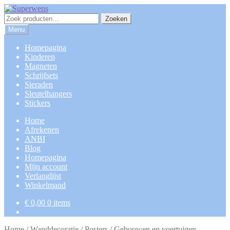
Ga
Ga
door
naar
Zoeken
Zoeken
naar
de
naar:
Menu
navigatie
inhoud
Homepagina
Kinderen
Magneten
Schrijfsets
Sieraden
Sleutelhangers
Stickers
Home
Afrekenen
ANBI
Blog
Homepagina
Mijn account
Verlanglijst
Winkelmand
€
0,00
0 items
Home
/
Wanddecoratie
/
Posters
/
Gebouwen en voertuigen