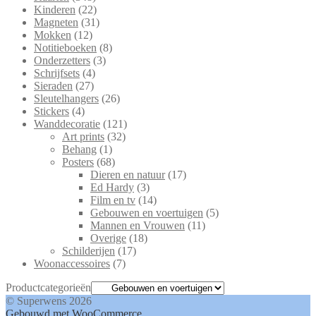
Kinderen
(22)
Magneten
(31)
Mokken
(12)
Notitieboeken
(8)
Onderzetters
(3)
Schrijfsets
(4)
Sieraden
(27)
Sleutelhangers
(26)
Stickers
(4)
Wanddecoratie
(121)
Art prints
(32)
Behang
(1)
Posters
(68)
Dieren en natuur
(17)
Ed Hardy
(3)
Film en tv
(14)
Gebouwen en voertuigen
(5)
Mannen en Vrouwen
(11)
Overige
(18)
Schilderijen
(17)
Woonaccessoires
(7)
Productcategorieën
© Superwens 2026
Gebouwd met WooCommerce
.